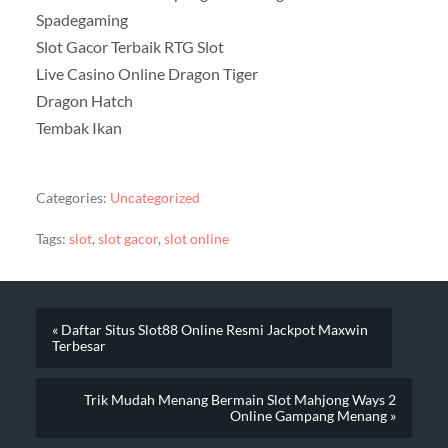
Spadegaming
Slot Gacor Terbaik RTG Slot
Live Casino Online Dragon Tiger
Dragon Hatch
Tembak Ikan
Categories:
Uncategorized
Tags:
slot
,
slot gacor
,
slot online
« Daftar Situs Slot88 Online Resmi Jackpot Maxwin
Terbesar
Trik Mudah Menang Bermain Slot Mahjong Ways 2
Online Gampang Menang »