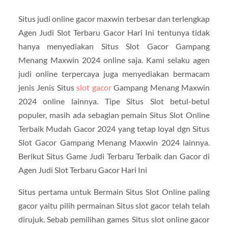
Situs judi online gacor maxwin terbesar dan terlengkap
Agen Judi Slot Terbaru Gacor Hari Ini tentunya tidak
hanya menyediakan Situs Slot Gacor Gampang
Menang Maxwin 2024 online saja. Kami selaku agen
judi online terpercaya juga menyediakan bermacam
jenis Jenis Situs
slot gacor
Gampang Menang Maxwin
2024 online lainnya. Tipe Situs Slot betul-betul
populer, masih ada sebagian pemain Situs Slot Online
Terbaik Mudah Gacor 2024 yang tetap loyal dgn Situs
Slot Gacor Gampang Menang Maxwin 2024 lainnya.
Berikut Situs Game Judi Terbaru Terbaik dan Gacor di
Agen Judi Slot Terbaru Gacor Hari Ini
Situs pertama untuk Bermain Situs Slot Online paling
gacor yaitu pilih permainan Situs slot gacor telah telah
dirujuk. Sebab pemilihan games Situs slot online gacor