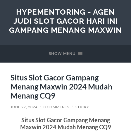
HYPEMENTORING - AGEN
JUDI SLOT GACOR HARI INI
GAMPANG MENANG MAXWIN
SHOW MENU
Situs Slot Gacor Gampang
Menang Maxwin 2024 Mudah
Menang CQ9
JUNE 27, 2024
/
0 COMMENTS
/
STICKY
Situs Slot Gacor Gampang Menang
Maxwin 2024 Mudah Menang CQ9